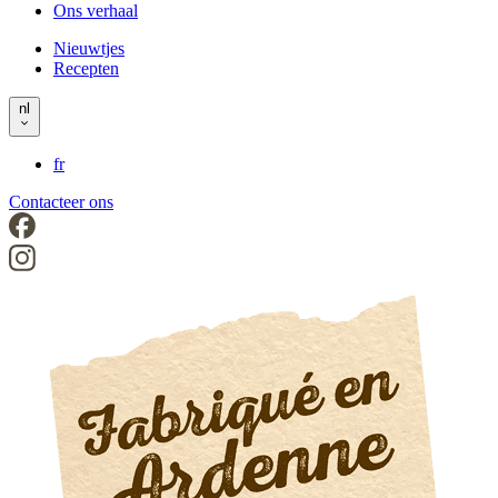
Ons verhaal
left
Nieuwtjes
Recepten
Header
right
nl
fr
Contacteer ons