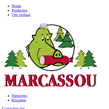
Ga
Home
naar
Producten
Header
de
Ons verhaal
left
hoofdinhoud
Nieuwtjes
Recepten
Header
right
Contacteer ons