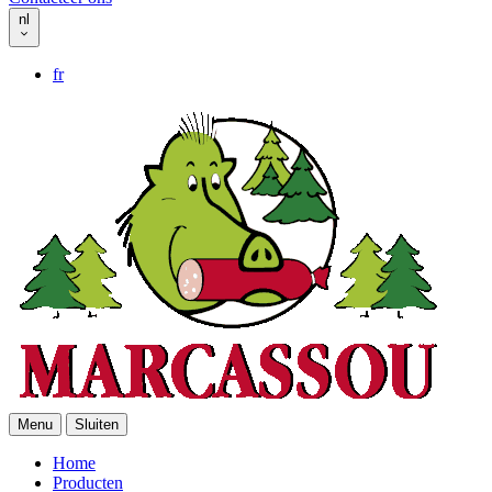
nl
fr
Menu
Sluiten
Home
Producten
Header