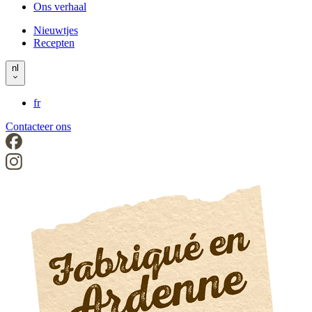
Ons verhaal
left
Nieuwtjes
Recepten
Header
right
nl
fr
Contacteer ons