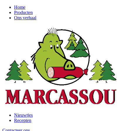
Ga
Home
naar
Producten
Header
de
Ons verhaal
left
hoofdinhoud
Nieuwtjes
Recepten
Header
right
Contacteer ons