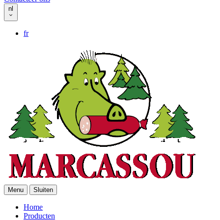
nl
fr
Menu
Sluiten
Home
Producten
Header