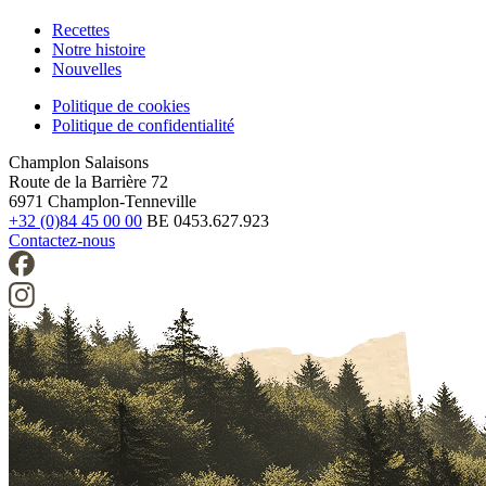
Recettes
Notre histoire
Footer
Nouvelles
Politique de cookies
Politique de confidentialité
Legal
Champlon Salaisons
Route de la Barrière 72
6971 Champlon-Tenneville
+32 (0)84 45 00 00
BE 0453.627.923
Contactez-nous