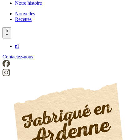
Notre histoire
left
Nouvelles
Recettes
Header
right
fr
nl
Contactez-nous