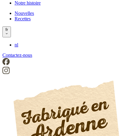
Notre histoire
left
Nouvelles
Recettes
Header
right
fr
nl
Contactez-nous