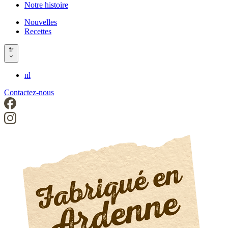
Notre histoire
left
Nouvelles
Recettes
Header
right
fr
nl
Contactez-nous