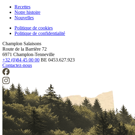
Recettes
Notre histoire
Footer
Nouvelles
Politique de cookies
Politique de confidentialité
Legal
Champlon Salaisons
Route de la Barrière 72
6971 Champlon-Tenneville
+32 (0)84 45 00 00
BE 0453.627.923
Contactez-nous