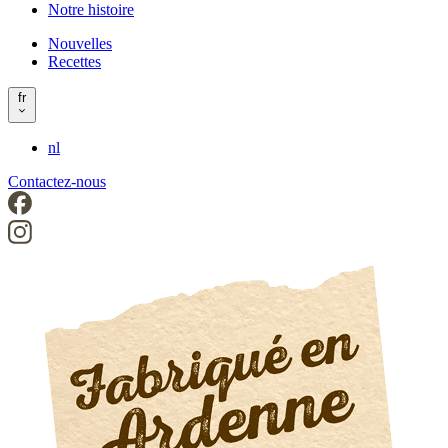
Notre histoire
left
Nouvelles
Recettes
Header
right
fr
nl
Contactez-nous