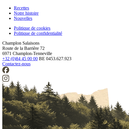
Recettes
Notre histoire
Footer
Nouvelles
Politique de cookies
Politique de confidentialité
Legal
Champlon Salaisons
Route de la Barrière 72
6971 Champlon-Tenneville
+32 (0)84 45 00 00
BE 0453.627.923
Contactez-nous