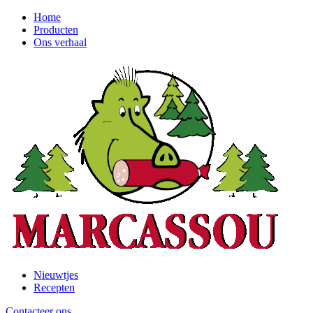
Ga
Home
naar
Producten
Header
de
Ons verhaal
left
hoofdinhoud
Nieuwtjes
Recepten
Header
right
Contacteer ons