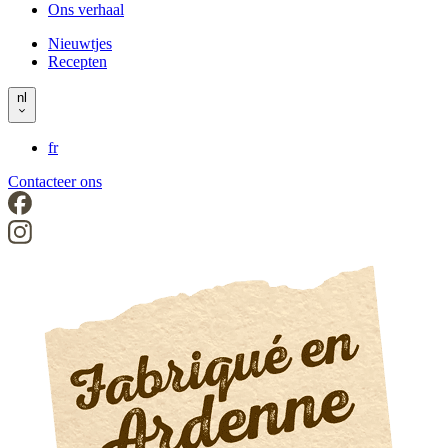
Ons verhaal
left
Nieuwtjes
Recepten
Header
right
nl
fr
Contacteer ons