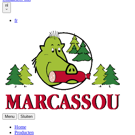
nl
fr
Menu
Sluiten
Home
Producten
Header