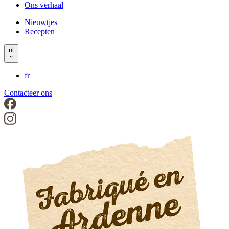
Ons verhaal
left
Nieuwtjes
Recepten
Header
right
nl
fr
Contacteer ons