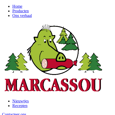
Ga
Home
naar
Producten
Header
de
Ons verhaal
left
hoofdinhoud
Nieuwtjes
Recepten
Header
right
Contacteer ons